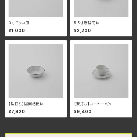
3寸モッコ皿
5.5寸新輪花鉢
¥1,000
¥2,200
【型打ち】陽刻桔梗鉢
【型打ち】コーヒーｃ/ｓ
¥7,920
¥9,400