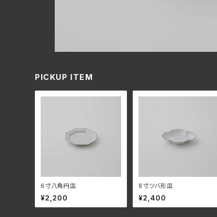
PICKUP ITEM
6寸八角円皿
6寸ツバ形皿
¥2,200
¥2,400