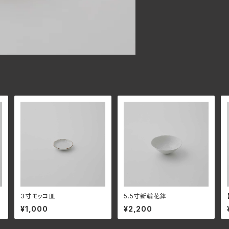
3寸モッコ皿
5.5寸新輪花鉢
¥1,000
¥2,200