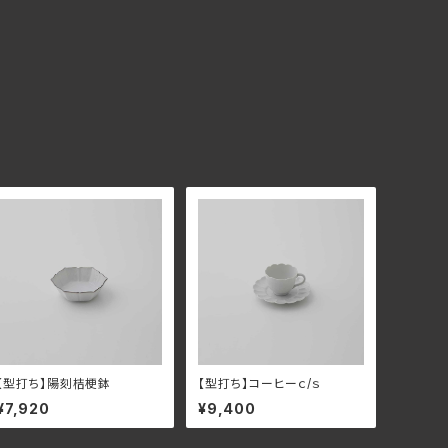
【型打ち】陽刻桔梗鉢
【型打ち】コーヒーｃ/ｓ
¥7,920
¥9,400